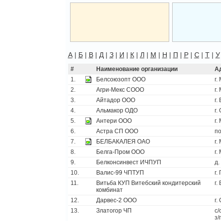
А
|
Б
|
В
|
Д
|
З
|
И
|
К
|
Л
|
М
|
Н
|
П
|
Р
|
С
|
Т
|
У
#
Наименование организации
А
1.
Белсоюзопт ООО
г.
2.
Агри-Мекс СООО
г.
3.
Айтадор ООО
г.
4.
Альмакор ОДО
г.
5.
Антери ООО
г.
6.
Астра СП ООО
по
7.
БЕЛБАКАЛЕЯ ОАО
г.
8.
Белга-Пром ООО
г.
9.
Белконсинвест ИЧПУП
д.
10.
Валис-99 ЧПТУП
г.
11.
Витьба КУП Витебский кондитерский
г.
комбинат
12.
Дарвес-2 ООО
г.
13.
Златогор ЧП
с/
з/п