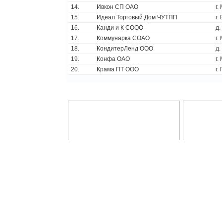
14.
Ивкон СП ОАО
г.
15.
Идеал Торговый Дом ЧУТПП
г.
16.
Канди и К СООО
д.
17.
Коммунарка СОАО
г.
18.
КондитерЛенд ООО
д.
19.
Конфа ОАО
г.
20.
Крама ПТ ООО
г.