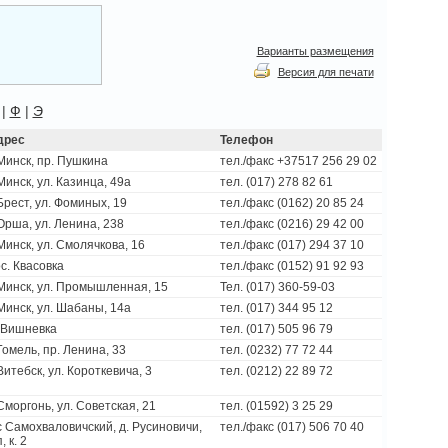
Варианты размещения
Версия для печати
|
Ф
|
Э
дрес
Телефон
 Минск, пр. Пушкина
тел./факс +37517 256 29 02
 Минск, ул. Казинца, 49а
тел. (017) 278 82 61
 Брест, ул. Фоминых, 19
тел./факс (0162) 20 85 24
 Орша, ул. Ленина, 238
тел./факс (0216) 29 42 00
 Минск, ул. Смолячкова, 16
тел./факс (017) 294 37 10
с. Квасовка
тел./факс (0152) 91 92 93
 Минск, ул. Промышленная, 15
Тел. (017) 360-59-03
 Минск, ул. Шабаны, 14а
тел. (017) 344 95 12
 Вишневка
тел. (017) 505 96 79
 Гомель, пр. Ленина, 33
тел. (0232) 77 72 44
 Витебск, ул. Короткевича, 3
тел. (0212) 22 89 72
 Сморгонь, ул. Советская, 21
тел. (01592) 3 25 29
с Самохваловичский, д. Русиновичи,
тел./факс (017) 506 70 40
, к. 2