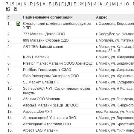
7
|
9
|
A
|
K
|
P
|
S
|
А
|
Б
|
В
|
Г
|
Д
|
Е
|
Ж
|
З
|
И
|
К
|
Л
|
М
|
Н
|
О
|
Ю
|
Я
#
Наименование организации
Адрес
1.
Сморгонский комбинат хлебопродуктов
г. Сморгонь, Комсомол
УПП
2.
777 Магазин Декор ООО
г. Бобруйск, ул. Ульян
3.
999 Магазин Сузорье ОДО
г. Могилев, ул. Фатина,
4.
ART-TEA Чайный салон
г. Минск, ул. Кульман,
сектор 22, п. 5
5.
KVINT Магазин
г. Минск, ул. Жилунови
6.
Preston market Магазин СООО Арвитфуд
г. Минск, ул. Богданов
7.
ProStore Гипермаркет СЗАО
г. Минск, пр. Дзержинс
8.
Sidis Универсам Викториал ООО
г. Минск, ул. Жуковског
9.
SL Маркет Слайд ПК
г. Минск, ул. Сухаревс
10.
Sotheby'sАрт ЧУП Салон керамической
г. Минск, ул. Я.Коласа,
посуды
11.
Абелия ООО Магазин
г. Минск, ул. Голодеда
12.
Авоська Магазин №1 ДПВВ ООО
г. Минск, ул. К.Чорного
13.
Аврора Шоп ЧУП
пос. Ратомка, ул. Мин
14.
Автозаводской Универсам ЗАО
г. Минск, ул. Варвашен
15.
Автосервис и торговля ООО
г. Минск, ул. Брестская
16.
Агрест ЗАО Магазин
г. Минск, ул. Филимоно