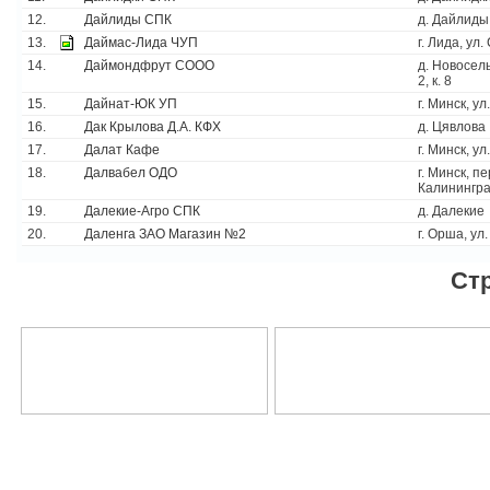
12.
Дайлиды СПК
д. Дайлиды
13.
Даймас-Лида ЧУП
г. Лида, ул.
14.
Даймондфрут СООО
д. Новосель
2, к. 8
15.
Дайнат-ЮК УП
г. Минск, у
16.
Дак Крылова Д.А. КФХ
д. Цявлова
17.
Далат Кафе
г. Минск, у
18.
Далвабел ОДО
г. Минск, пе
Калинингра
19.
Далекие-Агро СПК
д. Далекие
20.
Даленга ЗАО Магазин №2
г. Орша, ул
Ст