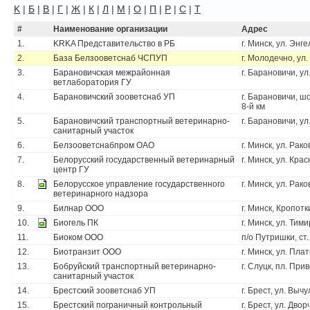
K
|
Б
|
В
|
Г
|
Ж
|
К
|
Л
|
М
|
О
|
П
|
Р
|
С
|
Т
#
Наименование организации
Адрес
1.
KRKA Представительство в РБ
г. Минск, ул. Энг
2.
База Белзооветснаб ЧСПУП
г. Молодечно, ул.
3.
Барановичская межрайонная
г. Барановичи, у
ветлаборатория ГУ
4.
Барановичский зооветснаб УП
г. Барановичи, ш
8-й км
5.
Барановичский транспортный ветеринарно-
г. Барановичи, ул
санитарный участок
6.
Белзооветснабпром ОАО
г. Минск, ул. Рако
7.
Белорусский государственный ветеринарный
г. Минск, ул. Кра
центр ГУ
8.
Белорусское управление государственного
г. Минск, ул. Рако
ветеринарного надзора
9.
Билнар ООО
г. Минск, Кропотк
10.
Биогель ПК
г. Минск, ул. Тим
11.
Биоком ООО
п/о Путришки, ст.
12.
Биотранзит ООО
г. Минск, ул. Пла
13.
Бобруйский транспортный ветеринарно-
г. Слуцк, пл. При
санитарный участок
14.
Брестский зооветснаб УП
г. Брест, ул. Вычу
15.
Брестский пограничный контрольный
г. Брест, ул. Двор