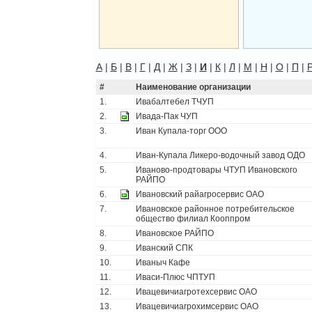
А
|
Б
|
В
|
Г
|
Д
|
Ж
|
З
|
И
|
К
|
Л
|
М
|
Н
|
О
|
П
|
#
Наименование организации
1.
Ивабалтебел ТЧУП
2.
Ивада-Пак ЧУП
3.
Иван Купала-торг ООО
4.
Иван-Купала Ликеро-водочный завод ОДО
5.
Иваново-продтовары ЧТУП Ивановского
РАЙПО
6.
Ивановский райагросервис ОАО
7.
Ивановское районное потребительское
общество филиал Кооппром
8.
Ивановское РАЙПО
9.
Иванский СПК
10.
Иваныч Кафе
11.
Иваси-Плюс ЧПТУП
12.
Ивацевичиагротехсервис ОАО
13.
Ивацевичиагрохимсервис ОАО