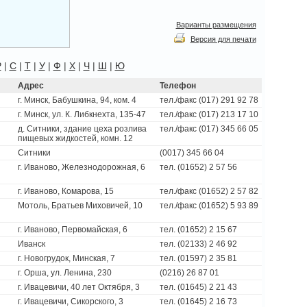
Варианты размещения
Версия для печати
Р
|
С
|
Т
|
У
|
Ф
|
Х
|
Ч
|
Ш
|
Ю
Адрес
Телефон
г. Минск, Бабушкина, 94, ком. 4
тел./факс (017) 291 92 78
г. Минск, ул. К. Либкнехта, 135-47
тел./факс (017) 213 17 10
д. Ситники, здание цеха розлива
тел./факс (017) 345 66 05
пищевых жидкостей, комн. 12
Ситники
(0017) 345 66 04
г. Иваново, Железнодорожная, 6
тел. (01652) 2 57 56
г. Иваново, Комарова, 15
тел./факс (01652) 2 57 82
Мотоль, Братьев Миховичей, 10
тел./факс (01652) 5 93 89
г. Иваново, Первомайская, 6
тел. (01652) 2 15 67
Иванск
тел. (02133) 2 46 92
г. Новогрудок, Минская, 7
тел. (01597) 2 35 81
г. Орша, ул. Ленина, 230
(0216) 26 87 01
г. Ивацевичи, 40 лет Октября, 3
тел. (01645) 2 21 43
г. Ивацевичи, Сикорского, 3
тел. (01645) 2 16 73