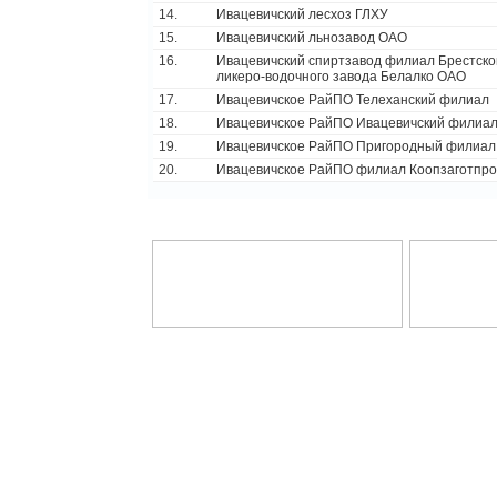
14.
Ивацевичский лесхоз ГЛХУ
15.
Ивацевичский льнозавод ОАО
16.
Ивацевичский спиртзавод филиал Брестско
ликеро-водочного завода Белалко ОАО
17.
Ивацевичское РайПО Телеханский филиал
18.
Ивацевичское РайПО Ивацевичский филиа
19.
Ивацевичское РайПО Пригородный филиал
20.
Ивацевичское РайПО филиал Коопзаготпр