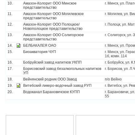
10.
Амазон-Колорит ООО Минское
г. Минск, ул. Пла
представительство
11.
Амазон-Колорит ООО Могилевское
г. Могилев, ул. В
представительство
12.
Амазон-Колорит ООО Полоцкое/
г. Полоцк, ул. Ма
Новополоцкое представительство
13.
Амазон-Колорит ООО Солигорское
г. Солигорск, ул.
представительство
14.
БЕЛБАКАЛЕЯ ОАО
г. Минск, ул. Пр
15.
Биоакватория ЧУП
г. Минск, ул. Гера
1б, комн. 114
16.
Бобруйский завод напитков УКПП
г. Бобруйск, ул. К
17.
Борисовский завод безалкогольных напитков
г. Борисов, ул. Л
УП
18.
Вейнянский родник ООО Завод
п/о Вейно
19.
Витебский ликеро-водочный завод РУП
г. Витебск, ул. Р
20.
Водоканал Барановичское КУПП
г. Барановичи, ул
55