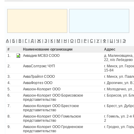
А
|
Б
|
В
|
Г
|
Д
|
Ж
|
З
|
К
|
М
|
Н
|
О
|
П
|
Р
|
С
|
У
|
Ф
|
Ц
|
Ч
|
Э
#
Наименование организации
Адрес
1.
Аквадив МСВЗ СООО
д. Малиновщина, 
22, п/о Лебедево
2.
АкваСолтрэкс ЧУП
г. Минск, ул. Гер
15-84
3.
АкваТрайпл СООО
г. Минск, ул. Павл
4.
АкваФортез ООО
г. Дрогичин, ул. 
5.
Амазон-Колорит ООО
г. Молодечно, ул.
6.
Амазон-Колорит ООО Борисовское
г. Борисов, ул. Б
представительство
7.
Амазон-Колорит ООО Брестское
г. Брест, ул. Дубр
представительство
8.
Амазон-Колорит ООО Гомельское
г. Гомель, ул. 2-
представительство
2
9.
Амазон-Колорит ООО Гродненское
г. Гродно, ул. Гор
представительство