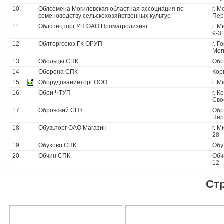
10.
Облсемена Могилевская областная ассоциация по
г. М
семеноводству сельскохозяйственных культур
Пер
11.
Облспецторг УП ОАО Промагролизинг
г. 
9-3
12.
Облторгсоюз ГК ОРУП
г. Г
Мог
13.
Обольцы СПК
Обо
14.
Оборона СПК
Кор
15.
Оборудованиеторг ООО
г. М
16.
Обри ЧТУП
г. К
Сво
17.
Обровский СПК
Обр
Пер
18.
Обувьторг ОАО Магазин
г. 
28
19.
Обухово СПК
Обу
20.
Обчин СПК
Обч
12
Ст