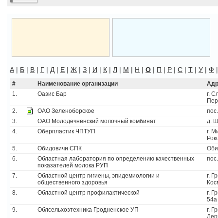
А
|
Б
|
В
|
Г
|
Д
|
Е
|
Ж
|
З
|
И
|
К
|
Л
|
М
|
Н
|
О
|
П
|
Р
|
С
|
Т
|
У
|
Ф
#
Наименование организации
Адр
1.
Оазис Бар
г. С
Пер
2.
ОАО Зеленоборское
пос
3.
ОАО Молодечненский молочный комбинат
д. 
4.
Оберпластик ЧПТУП
г. М
Рок
5.
Обидовичи СПК
Оби
6.
Областная лаборатория по определению качественных
пос
показателей молока РУП
7.
Областной центр гигиены, эпидемиологии и
г. Г
общественного здоровья
Кос
8.
Областной центр профилактической
г. Г
54а
9.
Облсельхозтехника Гродненское УП
г. Г
Лер