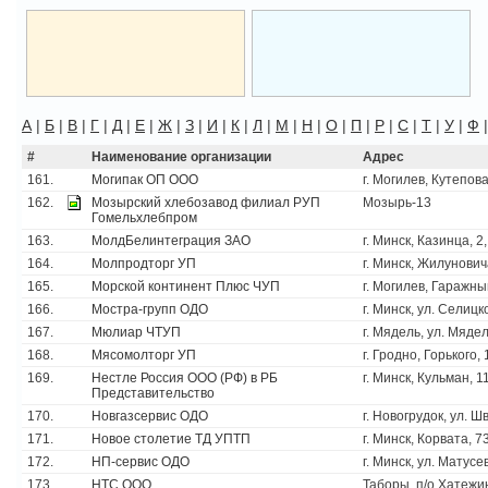
А
|
Б
|
В
|
Г
|
Д
|
Е
|
Ж
|
З
|
И
|
К
|
Л
|
М
|
Н
|
О
|
П
|
Р
|
С
|
Т
|
У
|
Ф
#
Наименование организации
Адрес
161.
Могипак ОП ООО
г. Могилев, Кутепова
162.
Мозырский хлебозавод филиал РУП
Мозырь-13
Гомельхлебпром
163.
МолдБелинтеграция ЗАО
г. Минск, Казинца, 2,
164.
Молпродторг УП
г. Минск, Жилунович
165.
Морской континент Плюс ЧУП
г. Могилев, Гаражны
166.
Мостра-групп ОДО
г. Минск, ул. Селицк
167.
Мюлиар ЧТУП
г. Мядель, ул. Мядел
168.
Мясомолторг УП
г. Гродно, Горького,
169.
Нестле Россия ООО (РФ) в РБ
г. Минск, Кульман, 11
Представительство
170.
Новгазсервис ОДО
г. Новогрудок, ул. Ш
171.
Новое столетие ТД УПТП
г. Минск, Корвата, 7
172.
НП-сервис ОДО
г. Минск, ул. Матусе
173.
НТС ООО
Таборы, п/о Хатежи