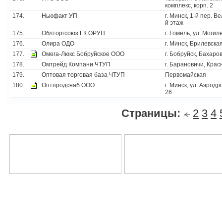
комплекс, корп. 2
174.
Ньюфакт УП
г. Минск, 1-й пер. В
й этаж
175.
Облторгсоюз ГК ОРУП
г. Гомель, ул. Могил
176.
Олира ОДО
г. Минск, Брилевска
177.
Омега-Люкс Бобруйское ООО
г. Бобруйск, Бахаро
178.
Омтрейд Компани ЧТУП
г. Барановичи, Кра
179.
Оптовая торговая база ЧТУП
Первомайская
180.
Оптпродснаб ООО
г. Минск, ул. Аэродр
26
Страницы:
2
3
4