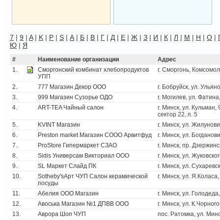
7
|
9
|
A
|
K
|
P
|
S
|
А
|
Б
|
В
|
Г
|
Д
|
Е
|
Ж
|
З
|
И
|
К
|
Л
|
М
|
Н
|
О
|
Ю
|
Я
#
Наименование организации
Адрес
1.
Сморгонский комбинат хлебопродуктов
г. Сморгонь, Комсомол
УПП
2.
777 Магазин Декор ООО
г. Бобруйск, ул. Ульян
3.
999 Магазин Сузорье ОДО
г. Могилев, ул. Фатина,
4.
ART-TEA Чайный салон
г. Минск, ул. Кульман,
сектор 22, п. 5
5.
KVINT Магазин
г. Минск, ул. Жилунови
6.
Preston market Магазин СООО Арвитфуд
г. Минск, ул. Богданов
7.
ProStore Гипермаркет СЗАО
г. Минск, пр. Дзержинс
8.
Sidis Универсам Викториал ООО
г. Минск, ул. Жуковског
9.
SL Маркет Слайд ПК
г. Минск, ул. Сухаревс
10.
Sotheby'sАрт ЧУП Салон керамической
г. Минск, ул. Я.Коласа,
посуды
11.
Абелия ООО Магазин
г. Минск, ул. Голодеда
12.
Авоська Магазин №1 ДПВВ ООО
г. Минск, ул. К.Чорного
13.
Аврора Шоп ЧУП
пос. Ратомка, ул. Мин