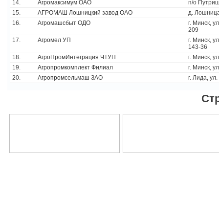
14.
Агромаксимум ОАО
п/о Путришк
15.
АГРОМАШ Лошницкий завод ОАО
д. Лошница
16.
Агромашсбыт ОДО
г. Минск, у
209
17.
Агромел УП
г. Минск, у
143-36
18.
АгроПромИнтеграция ЧТУП
г. Минск, у
19.
Агропромкомплект Филиал
г. Минск, у
20.
Агропромсельмаш ЗАО
г. Лида, ул
Ст