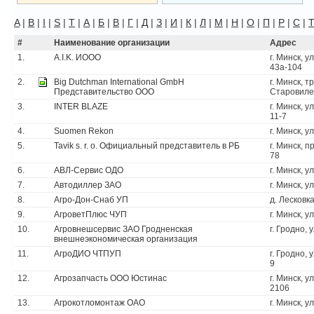
A
|
B
|
I
|
S
|
T
|
А
|
Б
|
В
|
Г
|
Д
|
З
|
И
|
К
|
Л
|
М
|
Н
|
О
|
П
|
Р
|
С
|
#
Наименование организации
Адрес
1.
A.I.K. ИООО
г. Минск, 
43а-104
2.
Big Dutchman International GmbH
г. Минск, т
Представительство ООО
Старовиле
3.
INTER BLAZE
г. Минск, у
11-7
4.
Suomen Rekon
г. Минск, у
5.
Tavik s. r. o. Официальный представитель в РБ
г. Минск, 
78
6.
АВЛ-Сервис ОДО
г. Минск, у
7.
Автодиллер ЗАО
г. Минск, у
8.
Агро-Дон-Снаб УП
д. Лесковка
9.
АгроветПлюс ЧУП
г. Минск, у
10.
Агровнешсервис ЗАО Гродненская
г. Гродно, 
внешнеэкономическая организация
11.
АгроДИО ЧТПУП
г. Гродно,
9
12.
Агрозапчасть ООО Юстинас
г. Минск, у
2106
13.
Агрокотломонтаж ОАО
г. Минск, у