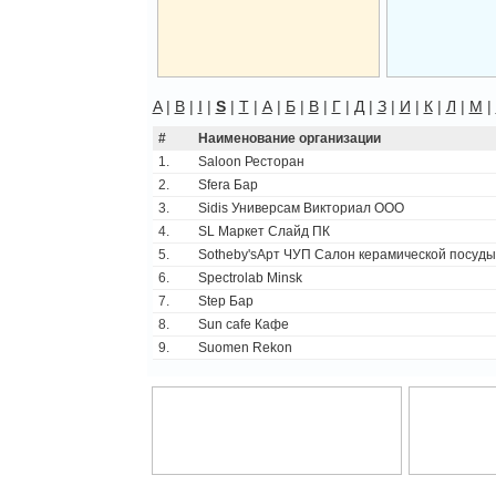
A
|
B
|
I
|
S
|
T
|
А
|
Б
|
В
|
Г
|
Д
|
З
|
И
|
К
|
Л
|
М
|
#
Наименование организации
1.
Saloon Ресторан
2.
Sfera Бар
3.
Sidis Универсам Викториал ООО
4.
SL Маркет Слайд ПК
5.
Sotheby'sАрт ЧУП Салон керамической посуды
6.
Spectrolab Minsk
7.
Step Бар
8.
Sun cafe Кафе
9.
Suomen Rekon