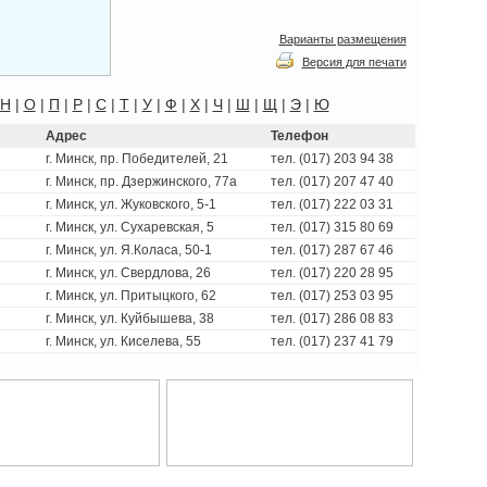
Варианты размещения
Версия для печати
Н
|
О
|
П
|
Р
|
С
|
Т
|
У
|
Ф
|
Х
|
Ч
|
Ш
|
Щ
|
Э
|
Ю
Адрес
Телефон
г. Минск, пр. Победителей, 21
тел. (017) 203 94 38
г. Минск, пр. Дзержинского, 77а
тел. (017) 207 47 40
г. Минск, ул. Жуковского, 5-1
тел. (017) 222 03 31
г. Минск, ул. Сухаревская, 5
тел. (017) 315 80 69
г. Минск, ул. Я.Коласа, 50-1
тел. (017) 287 67 46
г. Минск, ул. Свердлова, 26
тел. (017) 220 28 95
г. Минск, ул. Притыцкого, 62
тел. (017) 253 03 95
г. Минск, ул. Куйбышева, 38
тел. (017) 286 08 83
г. Минск, ул. Киселева, 55
тел. (017) 237 41 79