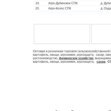
19.
Агро-Дубинское СПК
д. Дуб
20.
Агро-Колос СПК
д. Озд
Оптовая и розничная торговля сельскохозяйственной 
картофель, овощи, агрохимия, агрозащита, сахар, овощи
растениеводство,
фермерское хозяйство
, выращиван
картофель, овощи, агрохимия, агрозащита,
сахар
,
С