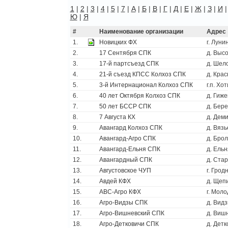
1
|
2
|
3
|
4
|
5
|
7
|
А
|
Б
|
В
|
Г
|
Д
|
Е
|
Ж
|
З
|
И
Ю
|
Я
#
Наименование организации
Адрес
1.
Новицких ФХ
г. Луни
2.
17 Сентября СПК
д. Выс
3.
17-й партсъезд СПК
д. Шел
4.
21-й съезд КПСС Колхоз СПК
д. Кра
5.
3-й Интернационал Колхоз СПК
г.п. Хо
6.
40 лет Октября Колхоз СПК
д. Гиже
7.
50 лет БССР СПК
д. Бер
8.
7 Августа КХ
д. Дем
9.
Авангард Колхоз СПК
д. Вязь
10.
Авангард-Агро СПК
д. Бро
11.
Авангард-Ельня СПК
д. Ельн
12.
Авангардный СПК
д. Ста
13.
Августовское ЧУП
г. Грод
14.
Авдей КФХ
д. Щеп
15.
АВС-Агро КФХ
г. Моло
16.
Агро-Видзы СПК
д. Вид
17.
Агро-Вишневский СПК
д. Виш
18.
Агро-Детковичи СПК
д. Детк