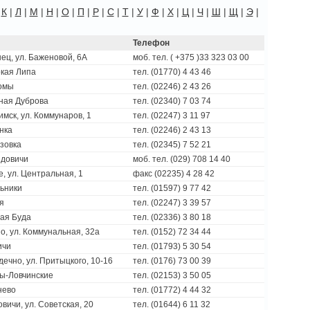
|
К
|
Л
|
М
|
Н
|
О
|
П
|
Р
|
С
|
Т
|
У
|
Ф
|
Х
|
Ц
|
Ч
|
Ш
|
Щ
|
Э
|
Телефон
нец, ул. Баженовой, 6A
моб. тел. ( +375 )33 323 03 00
окая Липа
тел. (01770) 4 43 46
омы
тел. (02246) 2 43 26
сная Дуброва
тел. (02340) 7 03 74
тимск, ул. Коммунаров, 1
тел. (02247) 3 11 97
нка
тел. (02246) 2 43 13
езовка
тел. (02345) 7 52 21
идовичи
моб. тел. (029) 708 14 40
е, ул. Центральная, 1
факс (02235) 4 28 42
льники
тел. (01597) 9 77 42
я
тел. (02247) 3 39 57
рая Буда
тел. (02336) 3 80 18
но, ул. Коммунальная, 32а
тел. (0152) 72 34 44
ичи
тел. (01793) 5 30 54
дечно, ул. Притыцкого, 10-16
тел. (0176) 73 00 39
зы-Ловчинские
тел. (02153) 3 50 05
нево
тел. (01772) 4 44 32
овичи, ул. Советская, 20
тел. (01644) 6 11 32