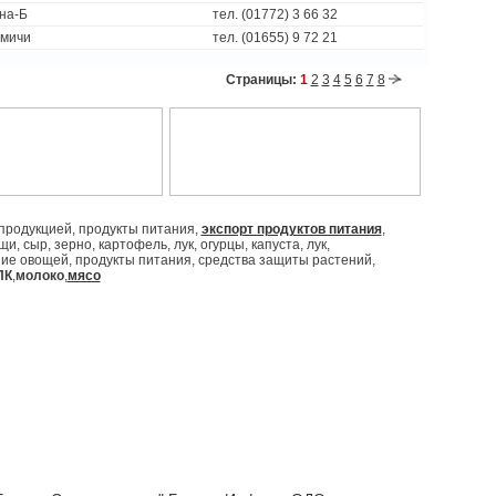
ина-Б
тел. (01772) 3 66 32
амичи
тел. (01655) 9 72 21
Страницы:
1
2
3
4
5
6
7
8
продукцией, продукты питания,
экспорт продуктов питания
,
, сыр, зерно, картофель, лук, огурцы, капуста, лук,
ие овощей, продукты питания, средства защиты растений,
ПК
,
молоко
,
мясо