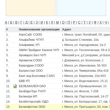
А
|
Б
|
В
|
Г
|
Д
|
Е
|
З
|
И
|
К
|
Л
|
М
|
О
|
П
|
Р
|
С
|
Т
|
У
|
Ф
|
Х
|
Ч
|
#
Наименование организации
Адрес
1.
АгроСайт СООО
г. Минск, тракт Логойский, 50, зд
2.
АльфаЛюкс ЧТУП
д. Большое Стиклево, 10а
3.
Альфамикс УП
г. Минск, ул. Аэродромная, 2а-3
4.
АМАН Трейдинг Ханеня ЧУП
г. Минск, ул. Геологическая, 59-4-
5.
Аромарос-Бел ЧУП
Минский р-н, д.Сухорукие, ул.Базо
6.
Ароматик СООО
г. Дзержинск, ул. Колхозная, 1
7.
Бакалдрин СООО
г. Минск, ул. Ивановская, 56-303
8.
Балансторг ООО
г. Минск, ул. Тимирязева, 65а-418
9.
Банг энд Бонсомер СЗАО
г. Минск, ул. Бирюзова, 10а-603
10.
БВВ УП
г. Минск, ул. Водолажского, 15-11
11.
БЕЛБАКАЛЕЯ ОАО
г. Минск, ул. Промышленная, 15
12.
БелЕвроТорг ТЧУП
г. Минск, ул. Фогеля, 7-208
13.
Белингри ИП
г. Минск, пр. Партизанский, 14-27
14.
БелИнтерспайс ОДО
г. Минск, ул. Белорусская, 17, оф. 3.
15.
Белинфотекс ООО
г. Минск, ул. Притыцкого, 83, пом. 