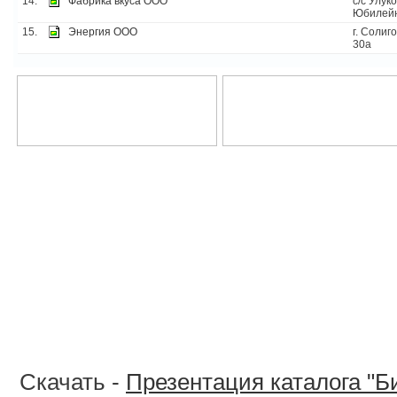
14.
Фабрика вкуса ООО
с/с Улуко
Юбилей
15.
Энергия ООО
г. Солиг
30а
Скачать -
Презентация каталога "Б