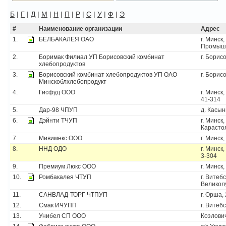
Б
|
Г
|
Д
|
М
|
Н
|
П
|
Р
|
С
|
У
|
Ф
|
Э
#
Наименование организации
Адрес
1.
БЕЛБАКАЛЕЯ ОАО
г. Минск,
Промышл
2.
Боримак Филиал УП Борисовский комбинат
г. Борисо
хлебопродуктов
3.
Борисовский комбинат хлебопродуктов УП ОАО
г. Борисо
Минскоблхлебопродукт
4.
Гисфуд ООО
г. Минск
41-314
5.
Дар-98 ЧПУП
д. Касын
6.
Дэйнти ТЧУП
г. Минск,
Карасто
7.
Мивимекс ООО
г. Минск,
8.
ННД ОДО
г. Минск,
3-304
9.
Премиум Люкс ООО
г. Минск,
10.
Ромбакалея ЧТУП
г. Витебс
Великолу
11.
САНВЛАД-ТОРГ ЧТПУП
г. Орша,
12.
Смак ИЧУПП
г. Витебс
13.
Унибел СП ООО
Козлови