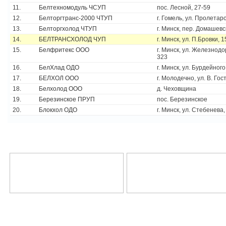
11.
Белтехномодуль ЧСУП
пос. Лесной, 27-59
12.
Белторгтранс-2000 ЧТУП
г. Гомель, ул. Пролетарс
13.
Белторгхолод ЧТУП
г. Минск, пер. Домашевс
14.
БЕЛТРАНСХОЛОД ЧУП
г. Минск, ул. П.Бровки, 1
15.
Белфритекс ООО
г. Минск, ул. Железнодо
323
16.
БелХлад ОДО
г. Минск, ул. Бурдейного
17.
БЕЛХОЛ ООО
г. Молодечно, ул. В. Гос
18.
Белхолод ООО
д. Чеховщина
19.
Березинское ПРУП
пос. Березинское
20.
Блокхол ОДО
г. Минск, ул. Стебенева,