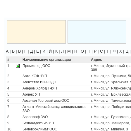
А
|
Б
|
В
|
Г
|
Д
|
Е
|
И
|
Й
|
К
|
Л
|
М
|
Н
|
О
|
П
|
Р
|
С
|
Т
|
Ф
|
Х
|
Ц
#
Наименование организации
Адрес
1.
Промхолод ООО
г. Минск, Игуменский тра
309
2.
Авто-КСФ ЧУП
г. Минск, пр. Пушкина, 5
3.
Агентство ИПА ОДО
г. Минск, ул. Уральская, 
4.
Анером Холод ТЧУП
г. Минск, ул. Р.Люксембу
5.
Арлекс УП
г. Минск, ул. Брилевская
6.
Арсенал Торговый дом ООО
г. Минск, ул. Тимирязева
7.
Атлант Минский завод холодильников
г. Минск, пр. Победител
ЗАО
8.
Аэропроф ЗАО
г. Минск, ул. Гусовского,
9.
Белболдеко ИЧУТП
г. Минск, пр. Машерова,
10.
Белевроклимат ООО
г. Минск, ул. Минина, 3