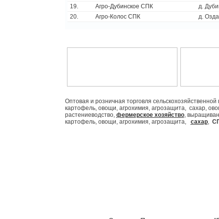
19.
Агро-Дубинское СПК
д. Дуб
20.
Агро-Колос СПК
д. Озд
Оптовая и розничная торговля сельскохозяйственной 
картофель, овощи, агрохимия, агрозащита, сахар, овощи
растениеводство,
фермерское хозяйство
, выращиван
картофель, овощи, агрохимия, агрозащита,
сахар
,
С