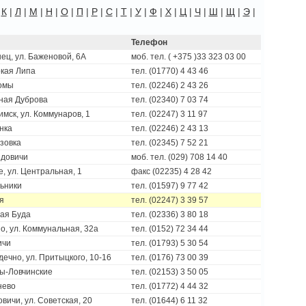
|
К
|
Л
|
М
|
Н
|
О
|
П
|
Р
|
С
|
Т
|
У
|
Ф
|
Х
|
Ц
|
Ч
|
Ш
|
Щ
|
Э
|
Телефон
нец, ул. Баженовой, 6A
моб. тел. ( +375 )33 323 03 00
окая Липа
тел. (01770) 4 43 46
омы
тел. (02246) 2 43 26
сная Дуброва
тел. (02340) 7 03 74
тимск, ул. Коммунаров, 1
тел. (02247) 3 11 97
нка
тел. (02246) 2 43 13
езовка
тел. (02345) 7 52 21
идовичи
моб. тел. (029) 708 14 40
е, ул. Центральная, 1
факс (02235) 4 28 42
льники
тел. (01597) 9 77 42
я
тел. (02247) 3 39 57
рая Буда
тел. (02336) 3 80 18
но, ул. Коммунальная, 32а
тел. (0152) 72 34 44
ичи
тел. (01793) 5 30 54
дечно, ул. Притыцкого, 10-16
тел. (0176) 73 00 39
зы-Ловчинские
тел. (02153) 3 50 05
нево
тел. (01772) 4 44 32
овичи, ул. Советская, 20
тел. (01644) 6 11 32