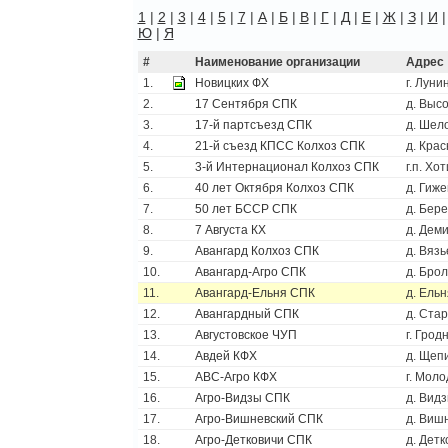
1
|
2
|
3
|
4
|
5
|
7
|
А
|
Б
|
В
|
Г
|
Д
|
Е
|
Ж
|
З
|
И
Ю
|
Я
#
Наименование организации
Адрес
1.
Новицких ФХ
г. Луни
2.
17 Сентября СПК
д. Выс
3.
17-й партсъезд СПК
д. Шел
4.
21-й съезд КПСС Колхоз СПК
д. Кра
5.
3-й Интернационал Колхоз СПК
г.п. Хо
6.
40 лет Октября Колхоз СПК
д. Гиже
7.
50 лет БССР СПК
д. Бер
8.
7 Августа КХ
д. Дем
9.
Авангард Колхоз СПК
д. Вязь
10.
Авангард-Агро СПК
д. Бро
11.
Авангард-Ельня СПК
д. Ельн
12.
Авангардный СПК
д. Ста
13.
Августовское ЧУП
г. Грод
14.
Авдей КФХ
д. Щеп
15.
АВС-Агро КФХ
г. Моло
16.
Агро-Видзы СПК
д. Вид
17.
Агро-Вишневский СПК
д. Виш
18.
Агро-Детковичи СПК
д. Детк