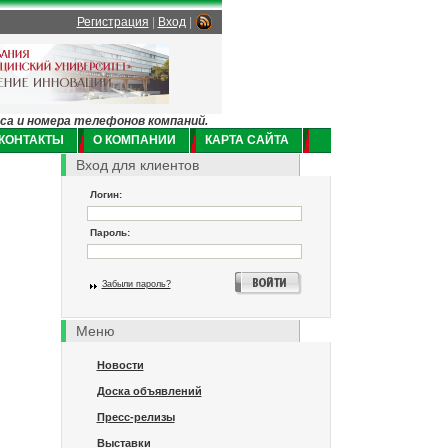
Регистрация
|
Вход
|
еса и номера телефонов компаний.
КОНТАКТЫ
О КОМПАНИИ
КАРТА САЙТА
Вход для клиентов
Логин:
Пароль:
Забыли пароль?
Меню
Новости
Доска объявлений
Пресс-релизы
Выставки