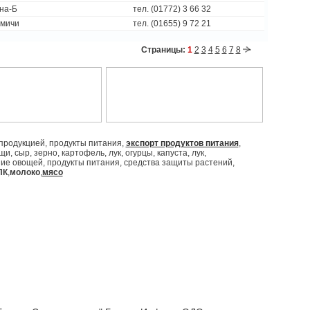
ина-Б
тел. (01772) 3 66 32
амичи
тел. (01655) 9 72 21
Страницы:
1
2
3
4
5
6
7
8
продукцией, продукты питания,
экспорт продуктов питания
,
, сыр, зерно, картофель, лук, огурцы, капуста, лук,
ие овощей, продукты питания, средства защиты растений,
ПК
,
молоко
,
мясо