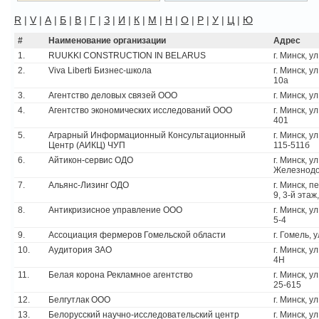
R
|
V
|
А
|
Б
|
В
|
Г
|
З
|
И
|
К
|
М
|
Н
|
О
|
Р
|
У
|
Ц
|
Ю
#
Наименование организации
Адрес
1.
RUUKKI CONSTRUCTION IN BELARUS
г. Минск, у
2.
Viva Liberti Бизнес-школа
г. Минск, у
10а
3.
Агентство деловых связей ООО
г. Минск, у
4.
Агентство экономических исследований ООО
г. Минск, у
401
5.
Аграрный Информационный Консультационный
г. Минск, у
Центр (АИКЦ) ЧУП
115-511б
6.
Айтикон-сервис ОДО
г. Минск, ул
Железнодо
7.
Альянс-Лизинг ОДО
г. Минск, 
9, 3-й этаж,
8.
Антикризисное управление ООО
г. Минск, у
5-4
9.
Ассоциация фермеров Гомельской области
г. Гомель, 
10.
Аудитория ЗАО
г. Минск, у
4Н
11.
Белая корона Рекламное агентство
г. Минск, у
25-615
12.
Белгутлак ООО
г. Минск, у
13.
Белорусский научно-исследовательский центр
г. Минск, у