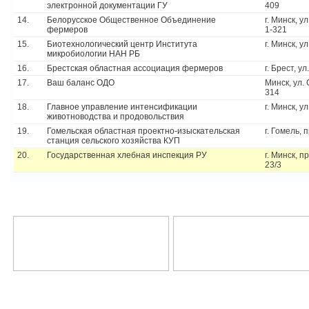
электронной документации ГУ
409
14.
Белорусское Общественное Объединение
г. Минск, у
фермеров
1-321
15.
Биотехнологический центр Института
г. Минск, у
микробиологии НАН РБ
16.
Брестская областная ассоциация фермеров
г. Брест, у
17.
Ваш баланс ОДО
Минск, ул.
314
18.
Главное управление интенсификации
г. Минск, у
животноводства и продовольствия
19.
Гомельская областная проектно-изыскательская
г. Гомель, 
станция сельского хозяйства КУП
20.
Государственная хлебная инспекция РУ
г. Минск, п
23/3