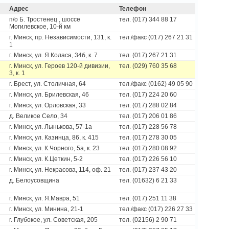
Адрес
Телефон
п/о Б. Тростенец , шоссе
тел. (017) 344 88 17
Могилевское, 10-й км
г. Минск, пр. Независимости, 131, к.
тел./факс (017) 267 21 31
1
г. Минск, ул. Я.Коласа, 34б, к. 7
тел. (017) 267 21 31
г. Минск, ул. Героев 120-й дивизии,
тел. (029) 760 35 68
3, к. 1
г. Брест, ул. Столичная, 64
тел./факс (0162) 49 05 90
г. Минск, ул. Брилевская, 46
тел. (017) 224 20 60
г. Минск, ул. Орловская, 33
тел. (017) 288 02 84
д. Великое Село, 34
тел. (017) 206 01 86
г. Минск, ул. Лынькова, 57-1а
тел. (017) 228 56 78
г. Минск, ул. Казинца, 86, к. 415
тел. (017) 278 30 05
г. Минск, ул. К.Чорного, 5а, к. 23
тел. (017) 280 08 92
г. Минск, ул. К.Цеткин, 5-2
тел. (017) 226 56 10
г. Минск, ул. Некрасова, 114, оф. 21
тел. (017) 237 43 20
д. Белоусовщина
тел. (01632) 6 21 33
г. Минск, ул. Я.Мавра, 51
тел. (017) 251 11 38
г. Минск, ул. Минина, 21-1
тел./факс (017) 226 27 33
г. Глубокое, ул. Советская, 205
тел. (02156) 2 90 71