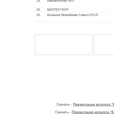
18.
Бином-Интер ЧУП
19.
БИОТЕХ ГКУП
20.
Большое Можейково Совхоз РУСП
Скачать -
Презентация каталога 
Скачать -
Презентация каталога "