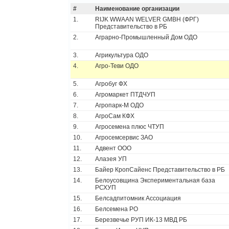
#
Наименование организации
1.
RIJK WWAAN WELVER GMBH (ФРГ)
Представительство в РБ
2.
Аграрно-Промышленный Дом ОДО
3.
Агрикультура ОДО
4.
Агро-Теви ОДО
5.
Агробуг ФХ
6.
Агромаркет ПТДЧУП
7.
Агропарк-М ОДО
8.
АгроСам КФХ
9.
Агросемена плюс ЧТУП
10.
Агросемсервис ЗАО
11.
Адвент ООО
12.
Алазея УП
13.
Байер КропСайенс Представительство в РБ
14.
Белоусовщина Экспериментальная база
РСХУП
15.
Белсадпитомник Ассоциация
16.
Белсемена РО
17.
Березвечье РУП ИК-13 МВД РБ