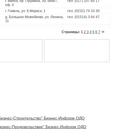
г. Минск, пр. Пушкина, 39, блок Г,
тел. (017) 257 85 17
оф. 4
г. Гомель, ул. К.Маркса, 1
тел. (0232) 74 33 30
д. Большое Можейково, ул. Ленина,
тел. (01514) 3 64 47
11
Страницы:
1
2
3
4
5
6
7
"Бизнес-Строительство" Бизнес-Информ ОДО
Бизнес-Продовольствие" Бизнес-Информ ОДО