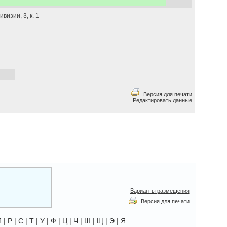
визии, 3, к. 1
Версия для печати
Редактировать данные
Варианты размещения
Версия для печати
П
|
Р
|
С
|
Т
|
У
|
Ф
|
Ц
|
Ч
|
Ш
|
Щ
|
Э
|
Я