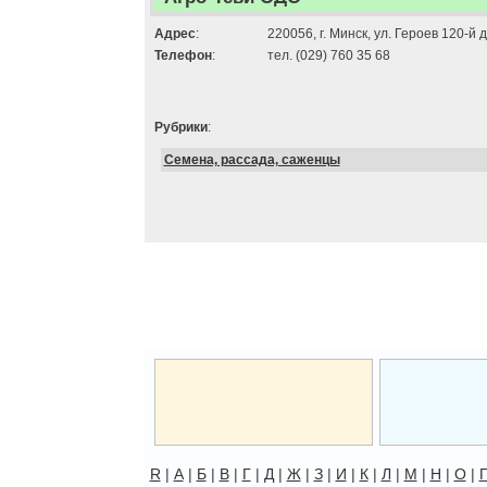
Адрес
:
220056, г. Минск, ул. Героев 120-й ди
Телефон
:
тел. (029) 760 35 68
Рубрики
:
Семена, рассада, саженцы
R
|
А
|
Б
|
В
|
Г
|
Д
|
Ж
|
З
|
И
|
К
|
Л
|
М
|
Н
|
О
|