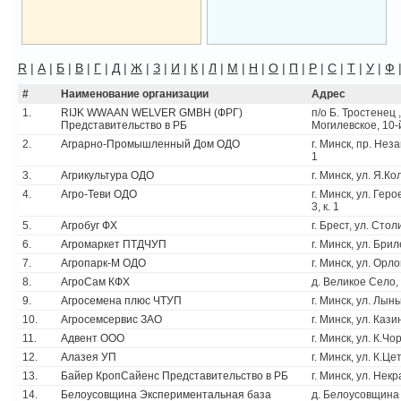
R
|
А
|
Б
|
В
|
Г
|
Д
|
Ж
|
З
|
И
|
К
|
Л
|
М
|
Н
|
О
|
П
|
Р
|
С
|
Т
|
У
|
Ф
#
Наименование организации
Адрес
1.
RIJK WWAAN WELVER GMBH (ФРГ)
п/о Б. Тростенец 
Представительство в РБ
Могилевское, 10-
2.
Аграрно-Промышленный Дом ОДО
г. Минск, пр. Неза
1
3.
Агрикультура ОДО
г. Минск, ул. Я.Кол
4.
Агро-Теви ОДО
г. Минск, ул. Гер
3, к. 1
5.
Агробуг ФХ
г. Брест, ул. Стол
6.
Агромаркет ПТДЧУП
г. Минск, ул. Бри
7.
Агропарк-М ОДО
г. Минск, ул. Орло
8.
АгроСам КФХ
д. Великое Село,
9.
Агросемена плюс ЧТУП
г. Минск, ул. Лын
10.
Агросемсервис ЗАО
г. Минск, ул. Кази
11.
Адвент ООО
г. Минск, ул. К.Чор
12.
Алазея УП
г. Минск, ул. К.Це
13.
Байер КропСайенс Представительство в РБ
г. Минск, ул. Некр
14.
Белоусовщина Экспериментальная база
д. Белоусовщина