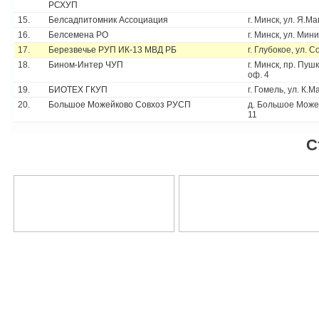
РСХУП
15.
Белсадпитомник Ассоциация
г. Минск, ул. Я.Ма
16.
Белсемена РО
г. Минск, ул. Мин
17.
Березвечье РУП ИК-13 МВД РБ
г. Глубокое, ул. 
18.
Бином-Интер ЧУП
г. Минск, пр. Пушк
оф. 4
19.
БИОТЕХ ГКУП
г. Гомель, ул. К.М
20.
Большое Можейково Совхоз РУСП
д. Большое Можей
11
С